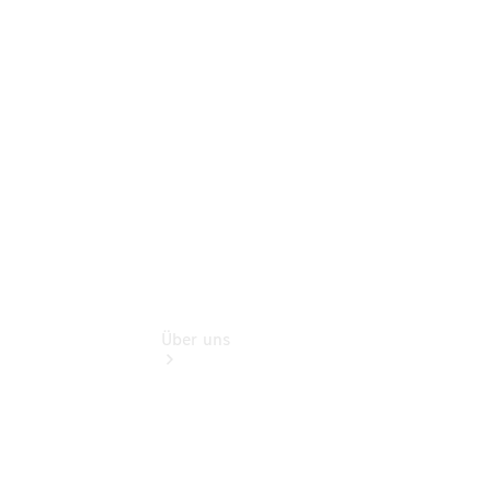
Reisemobile
Teile &
Zubehör
Rückrufe &
Umrüstungen
Über uns