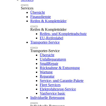
Services
Übersicht
Finanzdienste
Reifen & Kompletträder
Reifen & Kompletträder
Reifen- und Komplettradschutz
EU-Reifenlabel
Transporter-Service
Transporter-Service
Übersicht
Unfallreparaturen
SmallRepair
Rücknahme & Entsorgung
Wartung
Reparatur
Service- und Garantie-Pakete
Fleet Services
Elektrofahrzeug-Service
VanService basic
Individuelle Betreuung