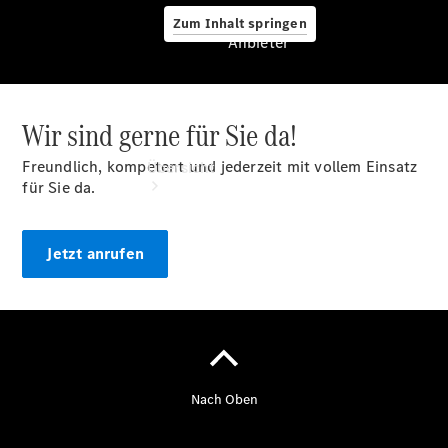
Zum Inhalt springen
Anbieter
Wir sind gerne für Sie da!
Anbieter
Freundlich, kompetent und jederzeit mit vollem Einsatz
Übersicht
für Sie da.
Jetzt anrufen
Startseite
Ansprechpartner
finden
Beratung
vereinbaren
Servicetermin