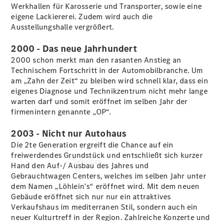
Werkhallen für Karosserie und Transporter, sowie eine
Sterne -
eigene Lackiererei. Zudem wird auch die
elektrisch
Ausstellungshalle vergrößert.
Mercedes-
Benz
2000 - Das neue Jahrhundert
Online
Store
2000 schon merkt man den rasanten Anstieg an
Technischem Fortschritt in der Automobilbranche. Um
am „Zahn der Zeit“ zu bleiben wird schnell klar, dass ein
eigenes Diagnose und Technikzentrum nicht mehr lange
warten darf und somit eröffnet im selben Jahr der
firmenintern genannte „OP“.
2003 - Nicht nur Autohaus
Die 2te Generation ergreift die Chance auf ein
freiwerdendes Grundstück und entschließt sich kurzer
Services
Hand den Auf-/ Ausbau des Jahres und
Gebrauchtwagen Centers, welches im selben Jahr unter
dem Namen „Löhlein's“ eröffnet wird. Mit dem neuen
Gebäude eröffnet sich nur nur ein attraktives
Verkaufshaus im mediterranen Stil, sondern auch ein
neuer Kulturtreff in der Region. Zahlreiche Konzerte und