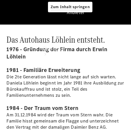
Zum Inhalt springen
Anbieter
Das Autohaus Löhlein entsteht.
Anbieter
1976 - Gründung der Firma durch Erwin
Übersicht
Löhlein
1981 - Familiäre Erweiterung
Die 2te Generation lässt nicht lange auf sich warten.
Daniela Löhlein beginnt im Jahr 1981 ihre Ausbildung zur
Bürokauffrau und ist stolz, ein Teil des
Familienunternehmens zu sein.
Startseite
Ansprechpartner
1984 - Der Traum vom Stern
finden
Beratung
Am 31.12.1984 wird der Traum vom Stern wahr. Die
vereinbaren
Familie hisst gemeinsam die Flagge und unterzeichnet
Servicetermin
den Vertrag mit der damaligen Daimler Benz AG.