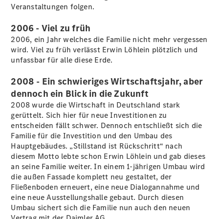
Veranstaltungen folgen.
Übersicht
2006 - Viel zu früh
Serviceangebote
2006, ein Jahr welches die Familie nicht mehr vergessen
Reifen &
wird. Viel zu früh verlässt Erwin Löhlein plötzlich und
Kompletträder
unfassbar für alle diese Erde.
Teile &
Zubehör
2008 - Ein schwieriges Wirtschaftsjahr, aber
Pannen- &
Schadenhilfe
dennoch ein Blick in die Zukunft
Reparatur &
2008 wurde die Wirtschaft in Deutschland stark
Werkstatt
gerüttelt. Sich hier für neue Investitionen zu
Rückrufe &
entscheiden fällt schwer. Dennoch entschließt sich die
Umrüstungen
Familie für die Investition und den Umbau des
Warnung: Betrug
Hauptgebäudes. „Stillstand ist Rückschritt“ nach
beim
diesem Motto lebte schon Erwin Löhlein und gab dieses
Gebrauchtwagenkauf
an seine Familie weiter. In einem 1-jährigen Umbau wird
Finanzdienste
die außen Fassade komplett neu gestaltet, der
Digitale
Fließenboden erneuert, eine neue Dialogannahme und
Extras
eine neue Ausstellungshalle gebaut. Durch diesen
Umbau sichert sich die Familie nun auch den neuen
Vertrag mit der Daimler AG.