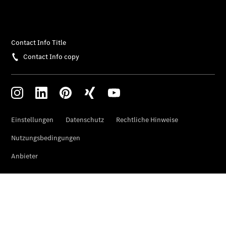
Finanzdienste
Reifen &
Kompletträder
Reifen- und
Komplettradschutz
EU-
Reifenlabel
Transporter-
Service