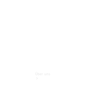
Reisemobile
Teile &
Zubehör
Rückrufe &
Umrüstungen
Über uns