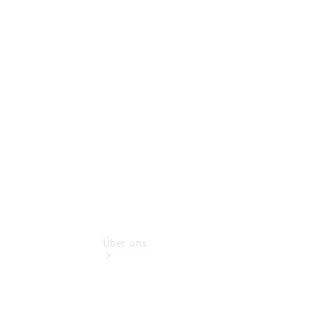
Umrüstungen
Warnung: Betrug
beim
Gebrauchtwagenkauf
Finanzdienste
Digitale
Extras
Über uns